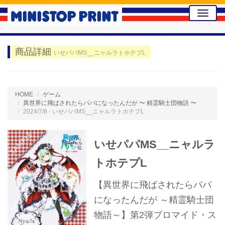
Toggle
naviga
商品詳細
いせパパMS__ニャルラトホテプL
HOME
ゲーム
異世界に飛ばされたらパパになったんだが 〜 精霊騎士団物語 〜
2024/7/8 - いせパパMS__ニャルラトホテプL
いせパパMS__ニャルラ
トホテプL
【異世界に飛ばされたらパパ
になったんだが ～精霊騎士団
物語～】第2弾ブロマイド・ス