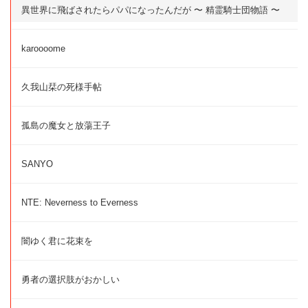
異世界に飛ばされたらパパになったんだが 〜 精霊騎士団物語 〜
karoooome
久我山栞の死様手帖
孤島の魔女と放蕩王子
SANYO
NTE: Neverness to Everness
闇ゆく君に花束を
勇者の選択肢がおかしい