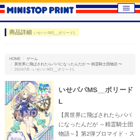
Toggle
naviga
商品詳細
いせパパMS__ボリードL
HOME
ゲーム
異世界に飛ばされたらパパになったんだが 〜 精霊騎士団物語 〜
2024/7/8 - いせパパMS__ボリードL
いせパパMS__ボリード
L
【異世界に飛ばされたらパパ
になったんだが ～精霊騎士団
物語～】第2弾ブロマイド・ス