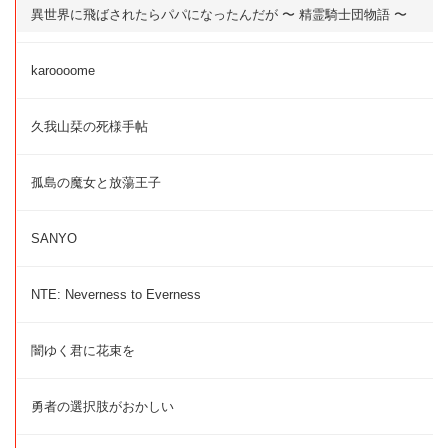
異世界に飛ばされたらパパになったんだが 〜 精霊騎士団物語 〜
karoooome
久我山栞の死様手帖
孤島の魔女と放蕩王子
SANYO
NTE: Neverness to Everness
闇ゆく君に花束を
勇者の選択肢がおかしい