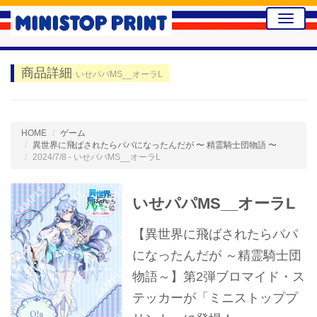
Toggle
naviga
商品詳細
いせパパMS__オーラL
HOME
ゲーム
異世界に飛ばされたらパパになったんだが 〜 精霊騎士団物語 〜
2024/7/8 - いせパパMS__オーラL
いせパパMS__オーラL
【異世界に飛ばされたらパパ
になったんだが ～精霊騎士団
物語～】第2弾ブロマイド・ス
テッカーが「ミニストッププ