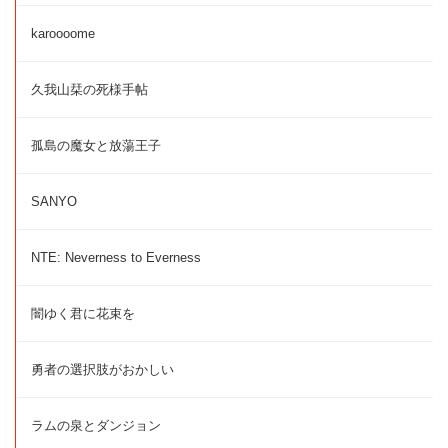
karoooome
久我山栞の死様手帖
孤島の魔女と放蕩王子
SANYO
NTE: Neverness to Everness
闇ゆく君に花束を
勇者の選択肢がおかしい
ラムの泉とダンジョン