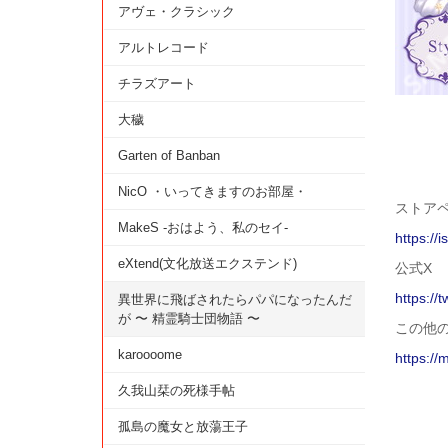
アヴェ・クラシック
アルトレコード
チラズアート
大穢
Garten of Banban
NicO ・いってきますのお部屋・
ストアペー
MakeS -おはよう、私のセイ-
https://
eXtend(文化放送エクステンド)
公式X
https://
異世界に飛ばされたらパパになったんだ
が 〜 精霊騎士団物語 〜
この他
karoooome
https://
久我山栞の死様手帖
孤島の魔女と放蕩王子