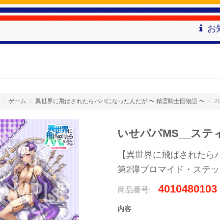
お
ゲーム
異世界に飛ばされたらパパになったんだが 〜 精霊騎士団物語 〜
2
いせパパMS__ステ
【異世界に飛ばされたら
第2弾ブロマイド・ステ
4010480103
商品番号:
内容