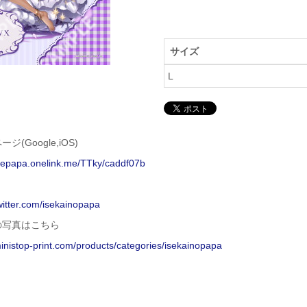
サイズ
L
ジ(Google,iOS)
isepapa.onelink.me/TTky/caddf07b
twitter.com/isekainopapa
の写真はこちら
ministop-print.com/products/categories/isekainopapa