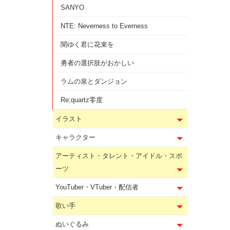
SANYO
NTE: Neverness to Everness
闇ゆく君に花束を
勇者の選択肢がおかしい
ラムの泉とダンジョン
Re;quartz零度
イラスト
キャラクター
アーティスト・タレント・アイドル・スポ
ーツ
YouTuber・VTuber・配信者
歌い手
ぬいぐるみ