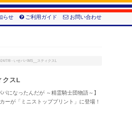
知らせ
ご利用ガイド
お問い合わせ
024/7/8 - いせパパMS__スティクスL
ィクスL
パパになったんだが ～精霊騎士団物語～】
ッカーが「ミニストッププリント」に登場！