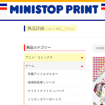
商品詳細
いせパパMS__フラムL
商品カテゴリー
HOME
アニメ・コミックス
ゲーム
学園アイドルマスター
地球防衛軍シリーズ
ナイティナイトナンバーズ
ミリオンダラーボーイズ