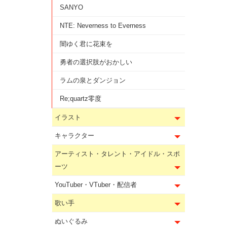
SANYO
NTE: Neverness to Everness
闇ゆく君に花束を
勇者の選択肢がおかしい
ラムの泉とダンジョン
Re;quartz零度
イラスト
キャラクター
アーティスト・タレント・アイドル・スポ
ーツ
YouTuber・VTuber・配信者
歌い手
ぬいぐるみ