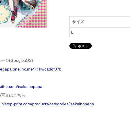
サイズ
L
ジ(Google,iOS)
isepapa.onelink.me/TTky/caddf07b
twitter.com/isekainopapa
の写真はこちら
ministop-print.com/products/categories/isekainopapa