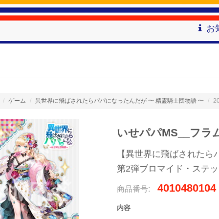
お
ゲーム
異世界に飛ばされたらパパになったんだが 〜 精霊騎士団物語 〜
2
いせパパMS__フラ
【異世界に飛ばされたら
第2弾ブロマイド・ステ
4010480104
商品番号:
内容