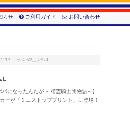
知らせ
ご利用ガイド
お問い合わせ
024/7/8 - いせパパMS__フラムL
ムL
パパになったんだが ～精霊騎士団物語～】
ッカーが「ミニストッププリント」に登場！