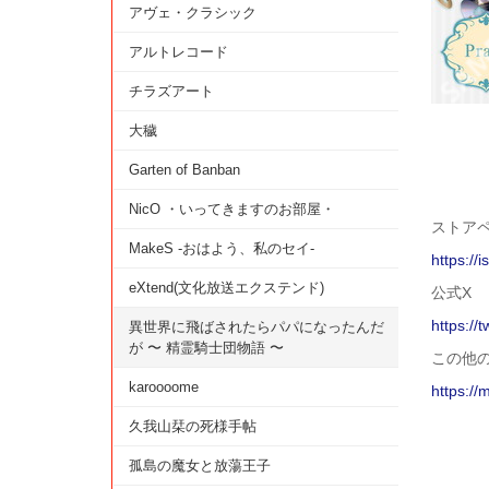
アヴェ・クラシック
アルトレコード
チラズアート
大穢
Garten of Banban
NicO ・いってきますのお部屋・
ストアペー
MakeS -おはよう、私のセイ-
https://
eXtend(文化放送エクステンド)
公式X
https://
異世界に飛ばされたらパパになったんだ
が 〜 精霊騎士団物語 〜
この他
karoooome
https://
久我山栞の死様手帖
孤島の魔女と放蕩王子