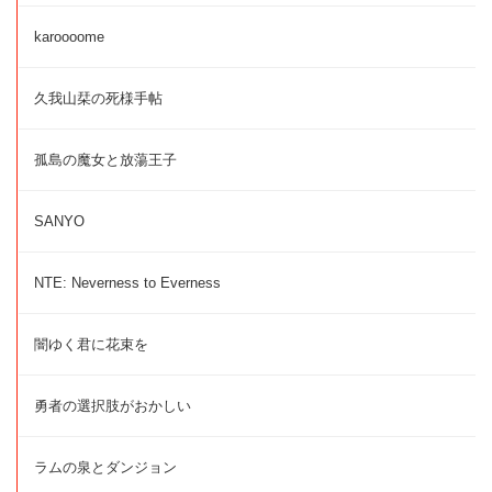
karoooome
久我山栞の死様手帖
孤島の魔女と放蕩王子
SANYO
NTE: Neverness to Everness
闇ゆく君に花束を
勇者の選択肢がおかしい
ラムの泉とダンジョン