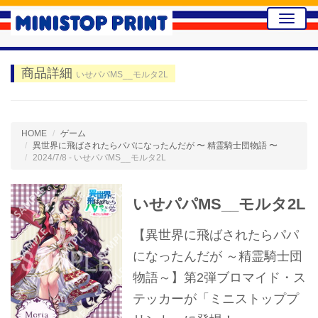
Toggle
naviga
商品詳細
いせパパMS__モルタ2L
HOME
ゲーム
異世界に飛ばされたらパパになったんだが 〜 精霊騎士団物語 〜
2024/7/8 - いせパパMS__モルタ2L
いせパパMS__モルタ2L
【異世界に飛ばされたらパパ
になったんだが ～精霊騎士団
物語～】第2弾ブロマイド・ス
テッカーが「ミニストッププ