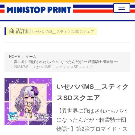
Toggle
naviga
商品詳細
いせパパMS__スティクスSDスクエア
HOME
ゲーム
異世界に飛ばされたらパパになったんだが 〜 精霊騎士団物語 〜
2024/7/8 - いせパパMS__スティクスSDスクエア
いせパパMS__スティク
スSDスクエア
【異世界に飛ばされたらパパ
になったんだが ~精霊騎士団
物語~】第2弾ブロマイド・ス