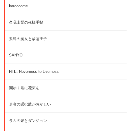
karoooome
久我山栞の死様手帖
孤島の魔女と放蕩王子
SANYO
NTE: Neverness to Everness
闇ゆく君に花束を
勇者の選択肢がおかしい
ラムの泉とダンジョン