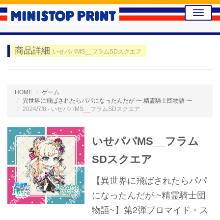
Toggle
naviga
商品詳細
いせパパMS__フラムSDスクエア
HOME
ゲーム
異世界に飛ばされたらパパになったんだが 〜 精霊騎士団物語 〜
2024/7/8 - いせパパMS__フラムSDスクエア
いせパパMS__フラム
SDスクエア
【異世界に飛ばされたらパパ
になったんだが ~精霊騎士団
物語~】第2弾ブロマイド・ス