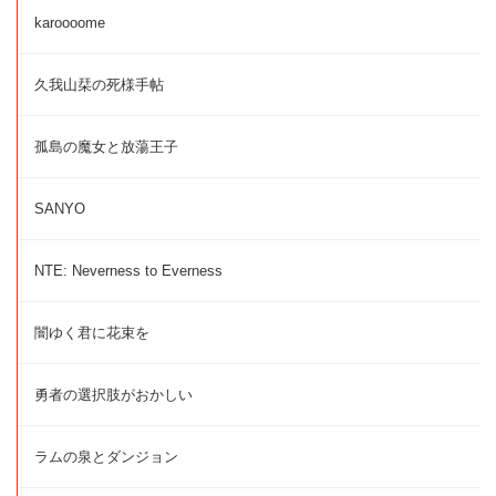
karoooome
久我山栞の死様手帖
孤島の魔女と放蕩王子
SANYO
NTE: Neverness to Everness
闇ゆく君に花束を
勇者の選択肢がおかしい
ラムの泉とダンジョン