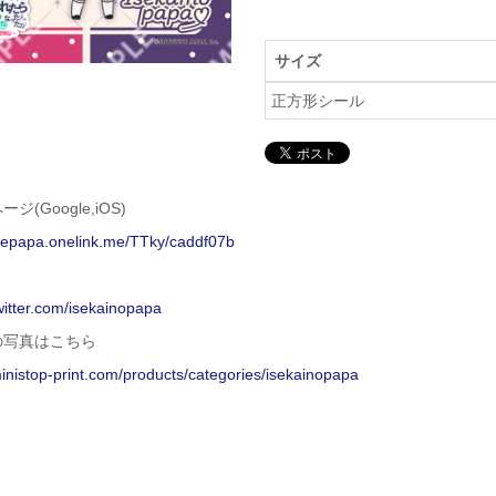
サイズ
正方形シール
ジ(Google,iOS)
isepapa.onelink.me/TTky/caddf07b
twitter.com/isekainopapa
の写真はこちら
ministop-print.com/products/categories/isekainopapa