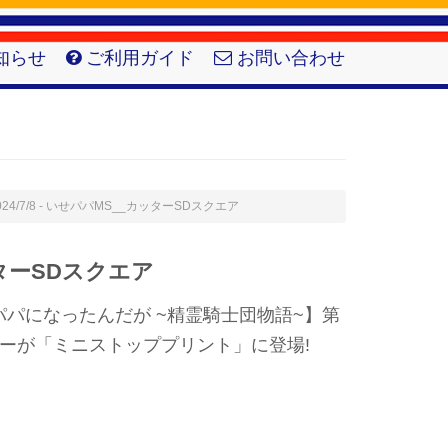
知らせ
ご利用ガイド
お問い合わせ
024/7/8 - いせパパMS__カッターSDスクエア
ターSDスクエア
パになったんだが ~精霊騎士団物語~】第
ーが「ミニストッププリント」に登場!