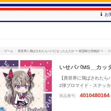
お
ゲーム
異世界に飛ばされたらパパになったんだが 〜 精霊騎士団物語 〜
2
いせパパMS__カッ
【異世界に飛ばされたらパ
2弾ブロマイド・ステッカ
4010480164
商品番号: