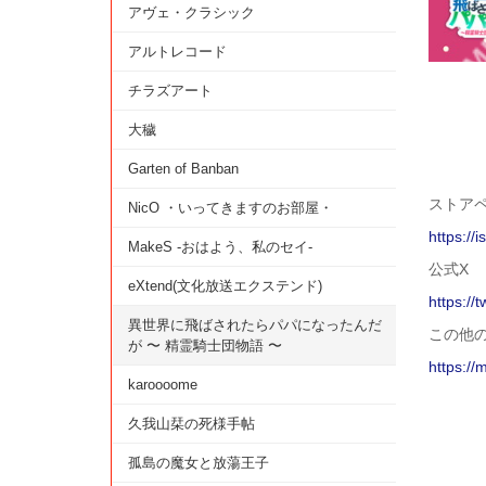
アヴェ・クラシック
アルトレコード
チラズアート
大穢
Garten of Banban
ストアペー
NicO ・いってきますのお部屋・
https://
MakeS -おはよう、私のセイ-
公式X
eXtend(文化放送エクステンド)
https://
異世界に飛ばされたらパパになったんだ
この他
が 〜 精霊騎士団物語 〜
https://
karoooome
久我山栞の死様手帖
孤島の魔女と放蕩王子