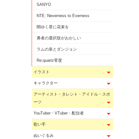
SANYO
NTE: Neverness to Everness
闇ゆく君に花束を
勇者の選択肢がおかしい
ラムの泉とダンジョン
Re;quartz零度
イラスト
キャラクター
アーティスト・タレント・アイドル・スポ
ーツ
YouTuber・VTuber・配信者
歌い手
ぬいぐるみ