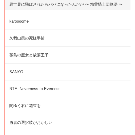
異世界に飛ばされたらパパになったんだが 〜 精霊騎士団物語 〜
karoooome
久我山栞の死様手帖
孤島の魔女と放蕩王子
SANYO
NTE: Neverness to Everness
闇ゆく君に花束を
勇者の選択肢がおかしい