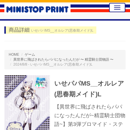
Toggle
naviga
商品詳細
いせパパMS__オルレア(思春期メイド)L
HOME
ゲーム
異世界に飛ばされたらパパになったんだが 〜 精霊騎士団物語 〜
2024/8/8 - いせパパMS__オルレア(思春期メイド)L
いせパパMS__オルレア
(思春期メイド)L
【異世界に飛ばされたらパパ
になったんだが~精霊騎士団物
語~】第3弾ブロマイド・ステ