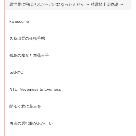
異世界に飛ばされたらパパになったんだが 〜 精霊騎士団物語 〜
karoooome
久我山栞の死様手帖
孤島の魔女と放蕩王子
SANYO
NTE: Neverness to Everness
闇ゆく君に花束を
勇者の選択肢がおかしい