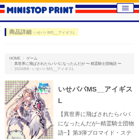
Toggle
naviga
商品詳細
いせパパMS__アイギスL
HOME
ゲーム
異世界に飛ばされたらパパになったんだが 〜 精霊騎士団物語 〜
2024/8/8 - いせパパMS__アイギスL
いせパパMS__アイギス
L
【異世界に飛ばされたらパパ
になったんだが~精霊騎士団物
語~】第3弾ブロマイド・ステ