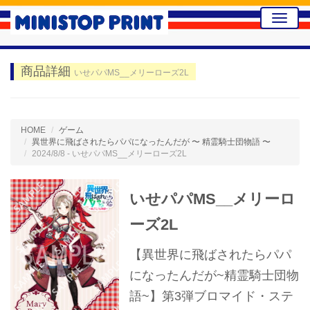
Toggle
naviga
商品詳細
いせパパMS__メリーローズ2L
HOME
ゲーム
異世界に飛ばされたらパパになったんだが 〜 精霊騎士団物語 〜
2024/8/8 - いせパパMS__メリーローズ2L
いせパパMS__メリーロ
ーズ2L
【異世界に飛ばされたらパパ
になったんだが~精霊騎士団物
語~】第3弾ブロマイド・ステ