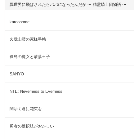
異世界に飛ばされたらパパになったんだが 〜 精霊騎士団物語 〜
karoooome
久我山栞の死様手帖
孤島の魔女と放蕩王子
SANYO
NTE: Neverness to Everness
闇ゆく君に花束を
勇者の選択肢がおかしい