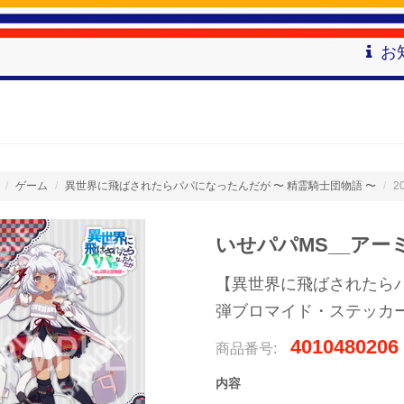
お
ゲーム
異世界に飛ばされたらパパになったんだが 〜 精霊騎士団物語 〜
2
いせパパMS__アーミ
【異世界に飛ばされたらパ
弾ブロマイド・ステッカ
4010480206
商品番号:
内容