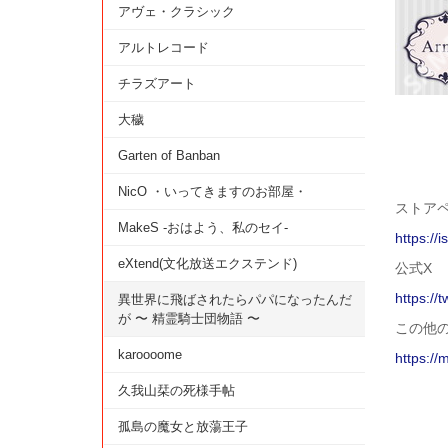
アヴェ・クラシック
アルトレコード
チラズアート
大穢
Garten of Banban
NicO ・いってきますのお部屋・
ストアペー
MakeS -おはよう、私のセイ-
https://
eXtend(文化放送エクステンド)
公式X
https://
異世界に飛ばされたらパパになったんだ
が 〜 精霊騎士団物語 〜
この他
karoooome
https://
久我山栞の死様手帖
孤島の魔女と放蕩王子