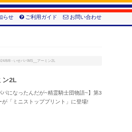
知らせ
ご利用ガイド
お問い合わせ
024/8/8 - いせパパMS__アーミン2L
ン2L
パになったんだが~精霊騎士団物語~】第3
ーが「ミニストッププリント」に登場!