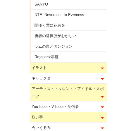
SANYO
NTE: Neverness to Everness
闇ゆく君に花束を
勇者の選択肢がおかしい
ラムの泉とダンジョン
Re;quartz零度
イラスト
キャラクター
アーティスト・タレント・アイドル・スポ
ーツ
YouTuber・VTuber・配信者
歌い手
ぬいぐるみ