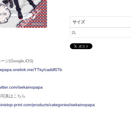
サイズ
2L
ジ(Google,iOS)
isepapa.onelink.me/TTky/caddf07b
twitter.com/isekainopapa
の写真はこちら
ministop-print.com/products/categories/isekainopapa