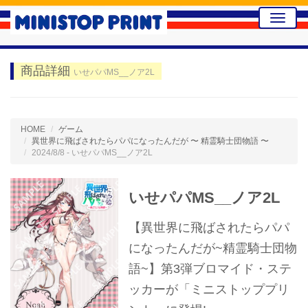
Toggle
naviga
商品詳細
いせパパMS__ノア2L
HOME
ゲーム
異世界に飛ばされたらパパになったんだが 〜 精霊騎士団物語 〜
2024/8/8 - いせパパMS__ノア2L
いせパパMS__ノア2L
【異世界に飛ばされたらパパ
になったんだが~精霊騎士団物
語~】第3弾ブロマイド・ステ
ッカーが「ミニストッププリ