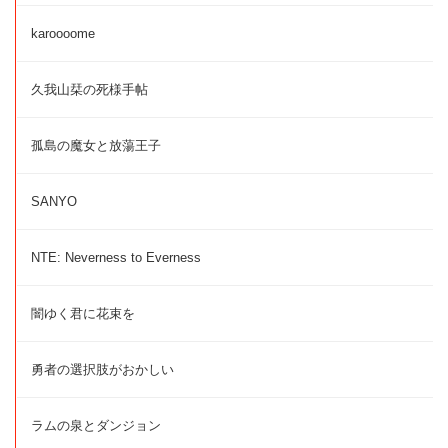
karoooome
久我山栞の死様手帖
孤島の魔女と放蕩王子
SANYO
NTE: Neverness to Everness
闇ゆく君に花束を
勇者の選択肢がおかしい
ラムの泉とダンジョン