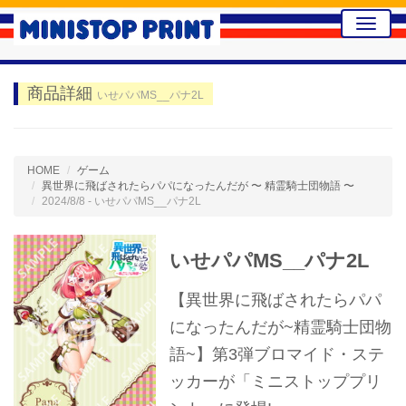
Toggle
naviga
商品詳細
いせパパMS__パナ2L
HOME
ゲーム
異世界に飛ばされたらパパになったんだが 〜 精霊騎士団物語 〜
2024/8/8 - いせパパMS__パナ2L
いせパパMS__パナ2L
【異世界に飛ばされたらパパ
になったんだが~精霊騎士団物
語~】第3弾ブロマイド・ステ
ッカーが「ミニストッププリ