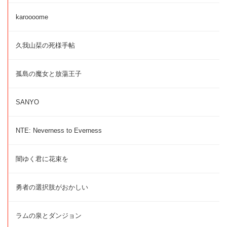
karoooome
久我山栞の死様手帖
孤島の魔女と放蕩王子
SANYO
NTE: Neverness to Everness
闇ゆく君に花束を
勇者の選択肢がおかしい
ラムの泉とダンジョン