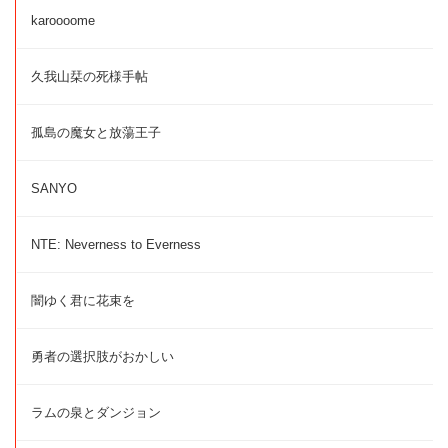
karoooome
久我山栞の死様手帖
孤島の魔女と放蕩王子
SANYO
NTE: Neverness to Everness
闇ゆく君に花束を
勇者の選択肢がおかしい
ラムの泉とダンジョン