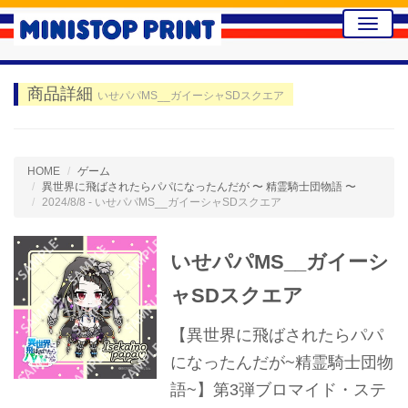
Toggle
naviga
商品詳細
いせパパMS__ガイーシャSDスクエア
HOME
ゲーム
異世界に飛ばされたらパパになったんだが 〜 精霊騎士団物語 〜
2024/8/8 - いせパパMS__ガイーシャSDスクエア
いせパパMS__ガイーシ
ャSDスクエア
【異世界に飛ばされたらパパ
になったんだが~精霊騎士団物
語~】第3弾ブロマイド・ステ