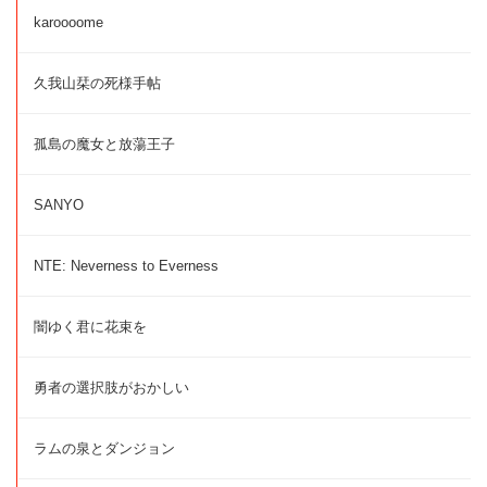
karoooome
久我山栞の死様手帖
孤島の魔女と放蕩王子
SANYO
NTE: Neverness to Everness
闇ゆく君に花束を
勇者の選択肢がおかしい
ラムの泉とダンジョン