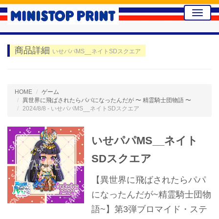
Toggle
naviga
商品詳細
いせパパMS__ネイトSDスクエア
HOME
ゲーム
異世界に飛ばされたらパパになったんだが 〜 精霊騎士団物語 〜
2024/8/8 - いせパパMS__ネイトSDスクエア
いせパパMS__ネイト
SDスクエア
【異世界に飛ばされたらパパ
になったんだが~精霊騎士団物
語~】第3弾ブロマイド・ステ