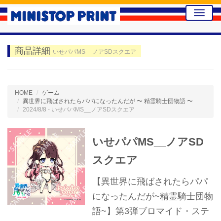
Toggle
naviga
商品詳細
いせパパMS__ノアSDスクエア
HOME
ゲーム
異世界に飛ばされたらパパになったんだが 〜 精霊騎士団物語 〜
2024/8/8 - いせパパMS__ノアSDスクエア
いせパパMS__ノアSD
スクエア
【異世界に飛ばされたらパパ
になったんだが~精霊騎士団物
語~】第3弾ブロマイド・ステ