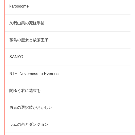
karoooome
久我山栞の死様手帖
孤島の魔女と放蕩王子
SANYO
NTE: Neverness to Everness
闇ゆく君に花束を
勇者の選択肢がおかしい
ラムの泉とダンジョン