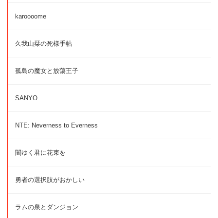
karoooome
久我山栞の死様手帖
孤島の魔女と放蕩王子
SANYO
NTE: Neverness to Everness
闇ゆく君に花束を
勇者の選択肢がおかしい
ラムの泉とダンジョン