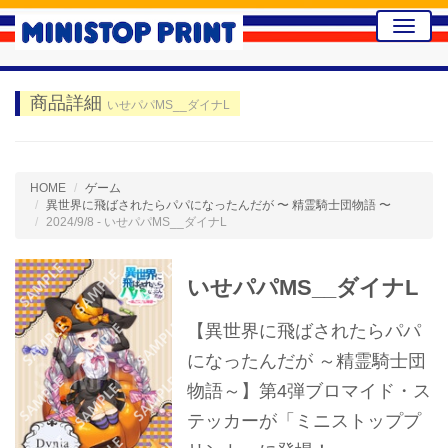
Toggle
naviga
商品詳細
いせパパMS__ダイナL
HOME
ゲーム
異世界に飛ばされたらパパになったんだが 〜 精霊騎士団物語 〜
2024/9/8 - いせパパMS__ダイナL
いせパパMS__ダイナL
【異世界に飛ばされたらパパ
になったんだが ～精霊騎士団
物語～】第4弾ブロマイド・ス
テッカーが「ミニストッププ