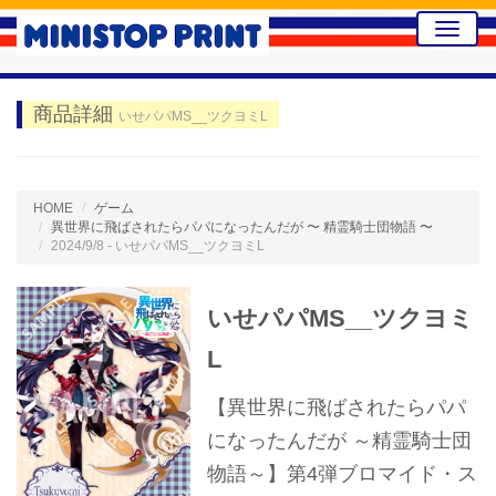
Toggle
naviga
商品詳細
いせパパMS__ツクヨミL
HOME
ゲーム
異世界に飛ばされたらパパになったんだが 〜 精霊騎士団物語 〜
2024/9/8 - いせパパMS__ツクヨミL
いせパパMS__ツクヨミ
L
【異世界に飛ばされたらパパ
になったんだが ～精霊騎士団
物語～】第4弾ブロマイド・ス