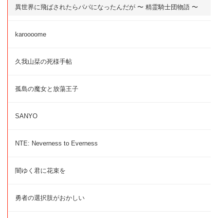
異世界に飛ばされたらパパになったんだが 〜 精霊騎士団物語 〜
karoooome
久我山栞の死様手帖
孤島の魔女と放蕩王子
SANYO
NTE: Neverness to Everness
闇ゆく君に花束を
勇者の選択肢がおかしい