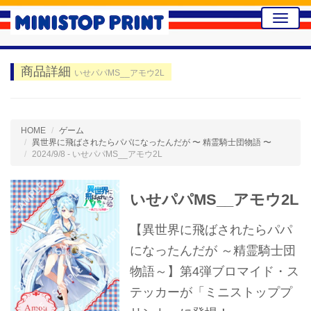
Toggle
naviga
商品詳細
いせパパMS__アモウ2L
HOME
ゲーム
異世界に飛ばされたらパパになったんだが 〜 精霊騎士団物語 〜
2024/9/8 - いせパパMS__アモウ2L
いせパパMS__アモウ2L
【異世界に飛ばされたらパパ
になったんだが ～精霊騎士団
物語～】第4弾ブロマイド・ス
テッカーが「ミニストッププ