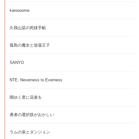
karoooome
久我山栞の死様手帖
孤島の魔女と放蕩王子
SANYO
NTE: Neverness to Everness
闇ゆく君に花束を
勇者の選択肢がおかしい
ラムの泉とダンジョン