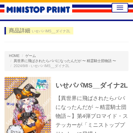
Toggle
naviga
商品詳細
いせパパMS__ダイナ2L
HOME
ゲーム
異世界に飛ばされたらパパになったんだが 〜 精霊騎士団物語 〜
2024/9/8 - いせパパMS__ダイナ2L
いせパパMS__ダイナ2L
【異世界に飛ばされたらパパ
になったんだが ～精霊騎士団
物語～】第4弾ブロマイド・ス
テッカーが「ミニストッププ