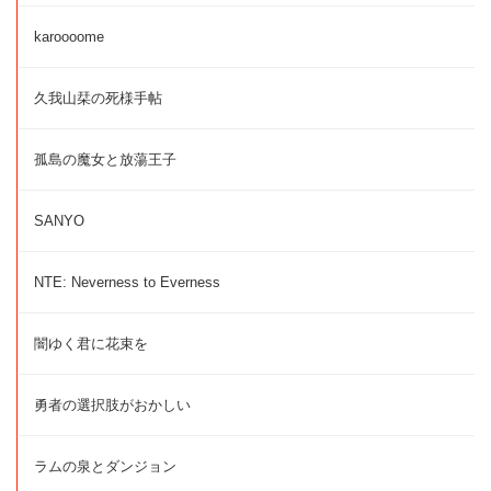
karoooome
久我山栞の死様手帖
孤島の魔女と放蕩王子
SANYO
NTE: Neverness to Everness
闇ゆく君に花束を
勇者の選択肢がおかしい
ラムの泉とダンジョン