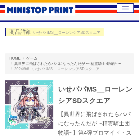
Toggle
naviga
商品詳細
いせパパMS__ローレンシアSDスクエア
HOME
ゲーム
異世界に飛ばされたらパパになったんだが 〜 精霊騎士団物語 〜
2024/9/8 - いせパパMS__ローレンシアSDスクエア
いせパパMS__ローレン
シアSDスクエア
【異世界に飛ばされたらパパ
になったんだが ~精霊騎士団
物語~】第4弾ブロマイド・ス