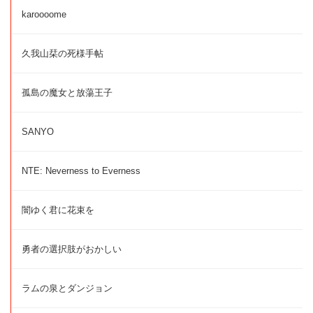
karoooome
久我山栞の死様手帖
孤島の魔女と放蕩王子
SANYO
NTE: Neverness to Everness
闇ゆく君に花束を
勇者の選択肢がおかしい
ラムの泉とダンジョン