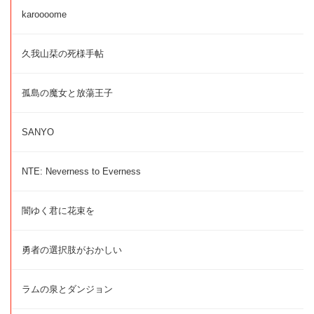
karoooome
久我山栞の死様手帖
孤島の魔女と放蕩王子
SANYO
NTE: Neverness to Everness
闇ゆく君に花束を
勇者の選択肢がおかしい
ラムの泉とダンジョン