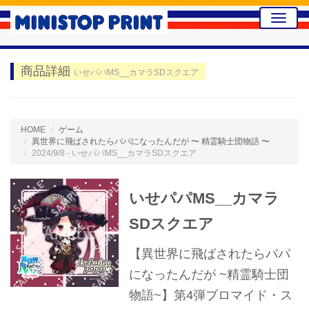
Toggle
naviga
商品詳細
いせパパMS__カマラSDスクエア
HOME
ゲーム
異世界に飛ばされたらパパになったんだが 〜 精霊騎士団物語 〜
2024/9/8 - いせパパMS__カマラSDスクエア
いせパパMS__カマラ
SDスクエア
【異世界に飛ばされたらパパ
になったんだが ~精霊騎士団
物語~】第4弾ブロマイド・ス