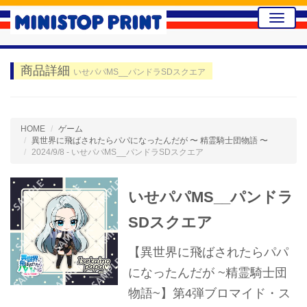
Toggle
naviga
商品詳細
いせパパMS__パンドラSDスクエア
HOME
ゲーム
異世界に飛ばされたらパパになったんだが 〜 精霊騎士団物語 〜
2024/9/8 - いせパパMS__パンドラSDスクエア
いせパパMS__パンドラ
SDスクエア
【異世界に飛ばされたらパパ
になったんだが ~精霊騎士団
物語~】第4弾ブロマイド・ス