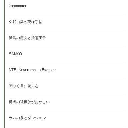
karoooome
久我山栞の死様手帖
孤島の魔女と放蕩王子
SANYO
NTE: Neverness to Everness
闇ゆく君に花束を
勇者の選択肢がおかしい
ラムの泉とダンジョン