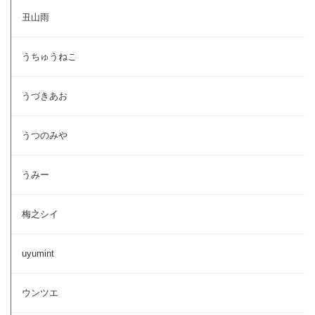
丑山雨
うちゅうねこ
うづきあお
うつのみや
うみー
梅之シイ
uyumint
ウンツエ