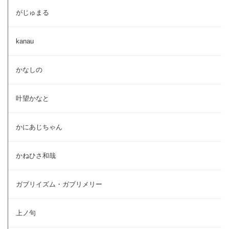
がじゅまる
kanau
かなしの
叶望かなと
かにあじちゃん
かねひさ和哉
ガブリイズム・ガブリメリー
上ノ句