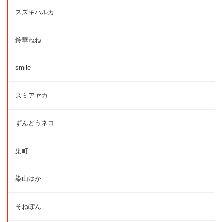
スズキハルカ
鈴華ねね
smile
スミアヤカ
ずんどうネコ
染町
染山ゆか
そねぽん