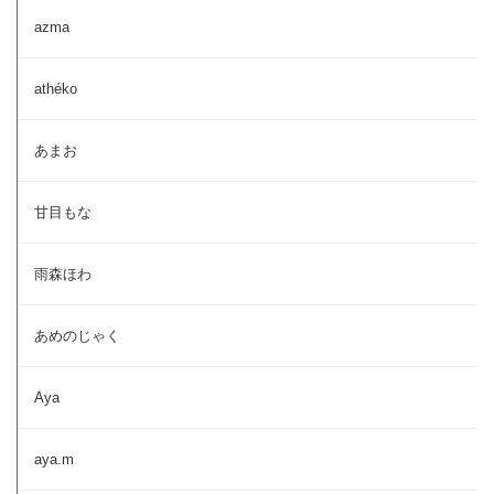
azma
athéko
あまお
甘目もな
雨森ほわ
あめのじゃく
Aya
aya.m