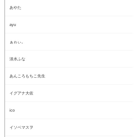
あやた
ayu
ぁゎぃ。
淡水ふな
あんころもちこ先生
イグアナ大佐
ico
イソベマスヲ