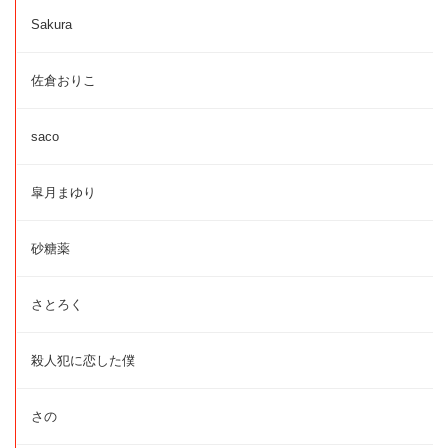
Sakura
佐倉おりこ
saco
皐月まゆり
砂糖薬
さとろく
殺人犯に恋した僕
さの