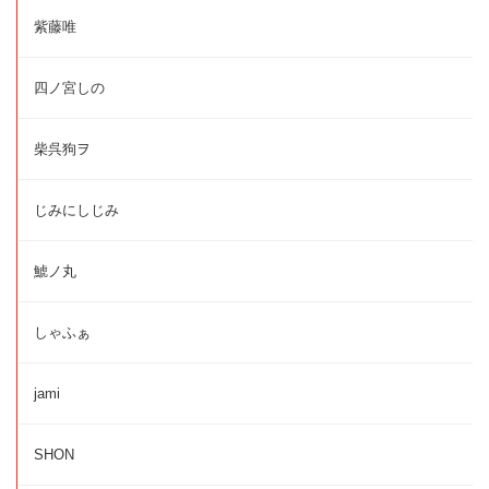
紫藤唯
四ノ宮しの
柴呉狗ヲ
じみにしじみ
鯱ノ丸
しゃふぁ
jami
SHON