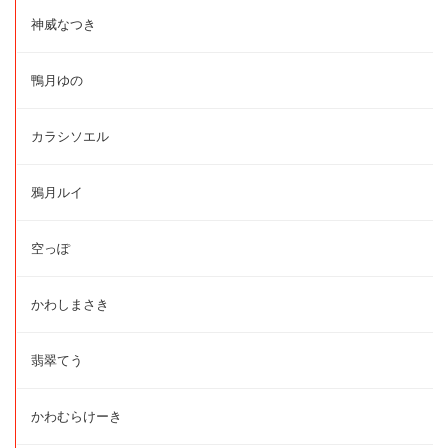
神威なつき
鴨月ゆの
カラシソエル
鴉月ルイ
空っぽ
かわしまさき
翡翠てう
かわむらけーき