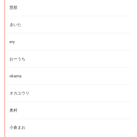
慧那
ゑいた
ery
おーうち
okama
オカユウリ
奥村
小倉まお