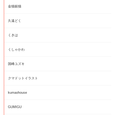
金猫銀猫
久遠どく
くきは
くしゃかわ
国峰ユズキ
クマドットイラスト
kumaohouse
GUMIGU