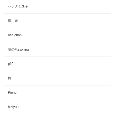
ハラダミユキ
遥川遊
haruchan
晴のちsakana
p19
柊
Pione
hibiyuu