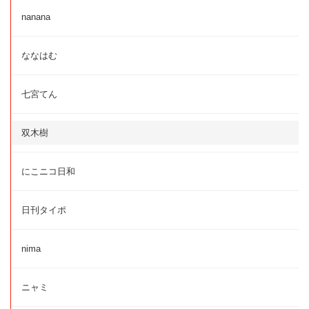
nanana
ななはむ
七宮てん
双木樹
にこニコ日和
日刊タイポ
nima
ニャミ