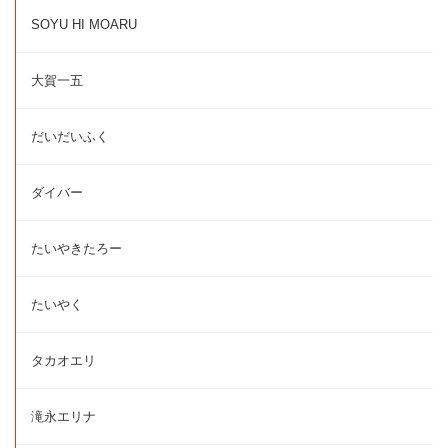
SOYU HI MOARU
大賀一五
だいだいふく
ダイバー
たいやきたろー
たいやく
タカオエリ
滝永エリナ