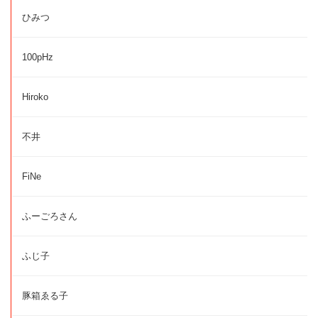
ひみつ
100pHz
Hiroko
不井
FiNe
ふーごろさん
ふじ子
豚箱ゑる子