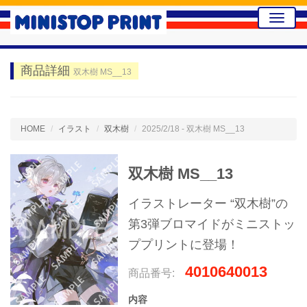
Toggle
naviga
商品詳細
双木樹 MS__13
HOME
イラスト
双木樹
2025/2/18 - 双木樹 MS__13
双木樹 MS__13
イラストレーター “双木樹”の
第3弾ブロマイドがミニストッ
ププリントに登場！
4010640013
商品番号:
内容