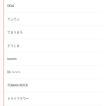
DDal
てふてふ
てまりまろ
どうしま
toumin
Dr.ぺぺぺ
TOMAN ROCK
ドライフラワー