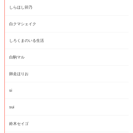
しらほし卯乃
白クマシェイク
しろくまのいる生活
白駒マル
師走ほりお
si
sui
鈴木セイゴ