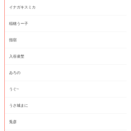
イナガキスミカ
稲穂うー子
指宿
入谷凌埜
ゐろの
うぐ~
うさ城まに
兎彦