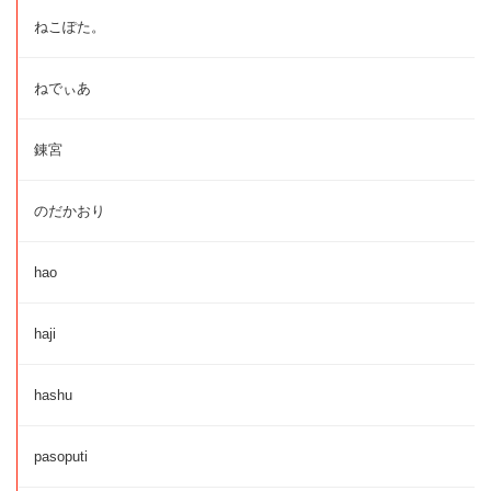
ねこぽた。
ねでぃあ
錬宮
のだかおり
hao
haji
hashu
pasoputi