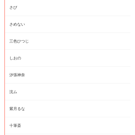
さび
さめない
三色ひつじ
しおの
汐張神奈
沈ム
紫月るな
十筆斎