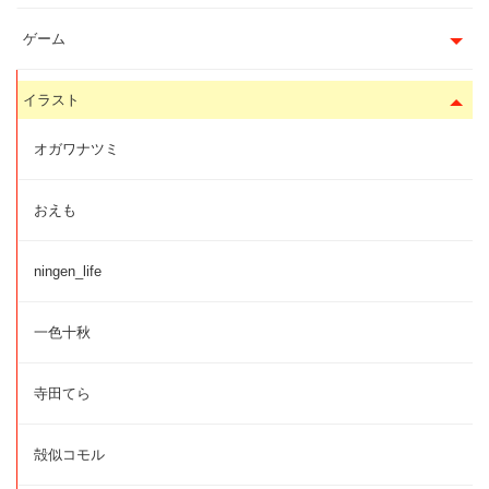
ゲーム
イラスト
オガワナツミ
おえも
ningen_life
一色十秋
寺田てら
殻似コモル