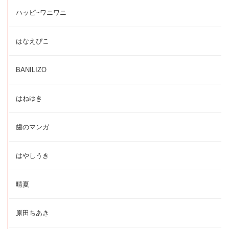
ハッピ~ワニワニ
はなえぴこ
BANILIZO
はねゆき
歯のマンガ
はやしうき
晴夏
原田ちあき