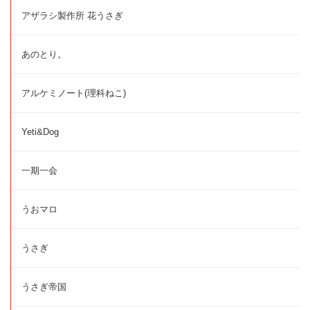
アザラシ製作所 花うさぎ
あのとり。
アルケミノート(理科ねこ)
Yeti&Dog
一期一会
うおマロ
うさぎ
うさぎ帝国