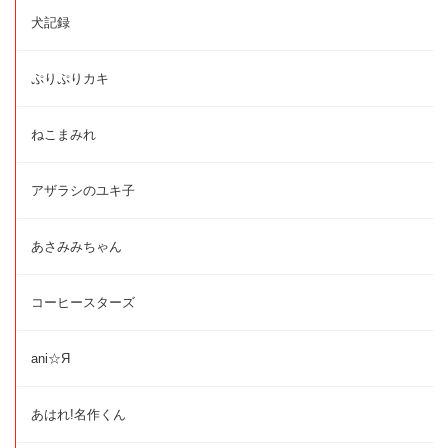
犬記録
ぷりぷりカキ
ねこまみれ
アザラシのユキ子
あさみみちゃん
コーヒースターズ
ani☆Я
あはれ!名作くん