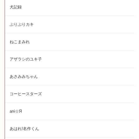
犬記録
ぷりぷりカキ
ねこまみれ
アザラシのユキ子
あさみみちゃん
コーヒースターズ
ani☆Я
あはれ!名作くん