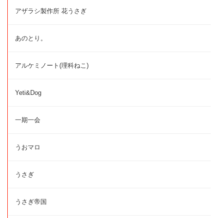
アザラシ製作所 花うさぎ
あのとり。
アルケミノート(理科ねこ)
Yeti&Dog
一期一会
うおマロ
うさぎ
うさぎ帝国