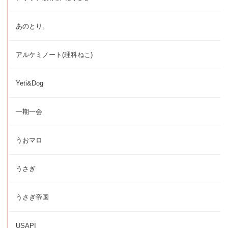
あのとり。
アルケミノート(理科ねこ)
Yeti&Dog
一期一会
うおマロ
うさぎ
うさぎ帝国
USAPI