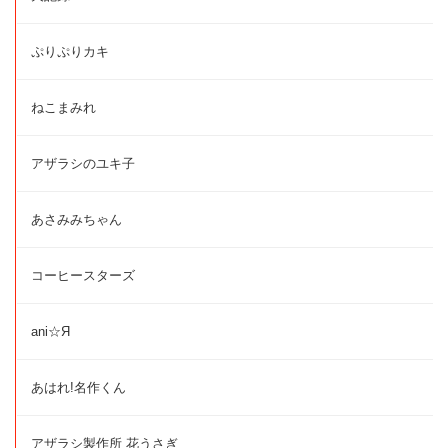
ぷりぷりカキ
ねこまみれ
アザラシのユキ子
あさみみちゃん
コーヒースターズ
ani☆Я
あはれ!名作くん
アザラシ製作所 花うさぎ