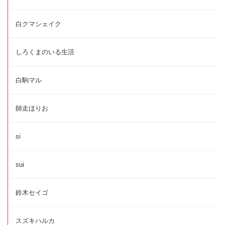
白クマシェイク
しろくまのいる生活
白駒マル
師走ほりお
si
sui
鈴木セイゴ
スズキハルカ