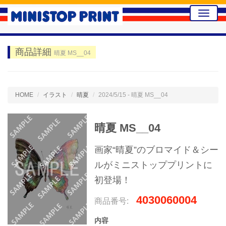
Toggle
naviga
商品詳細
晴夏 MS__04
HOME
イラスト
晴夏
2024/5/15 - 晴夏 MS__04
晴夏 MS__04
画家“晴夏”のブロマイド＆シー
ルがミニストッププリントに
初登場！
4030060004
商品番号:
内容