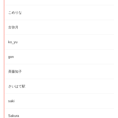
こめりな
古弥月
ko_yu
gon
斉藤知子
さいはて駅
saki
Sakura