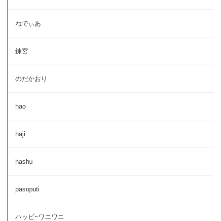
ねでぃあ
錬宮
のだかおり
hao
haji
hashu
pasoputi
ハッピ~ワニワニ