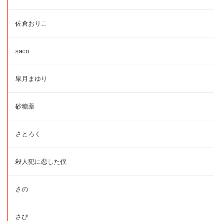
佐倉おりこ
saco
皐月まゆり
砂糖薬
さとろく
殺人犯に恋した僕
さの
さび