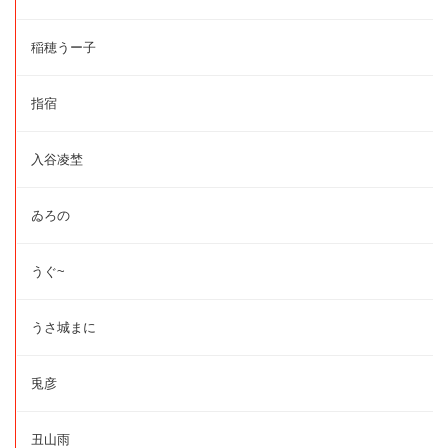
稲穂うー子
指宿
入谷凌埜
ゐろの
うぐ~
うさ城まに
兎彦
丑山雨