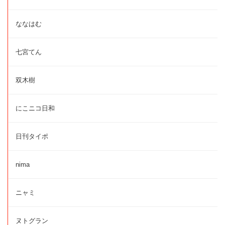
ななはむ
七宮てん
双木樹
にこニコ日和
日刊タイポ
nima
ニャミ
ヌトグラン