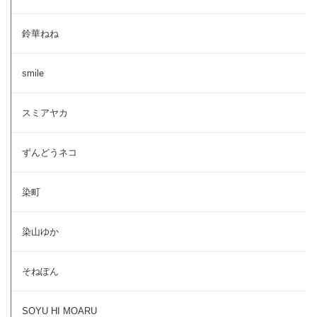
鈴華ねね
smile
スミアヤカ
ずんどうネコ
染町
染山ゆか
そねぽん
SOYU HI MOARU