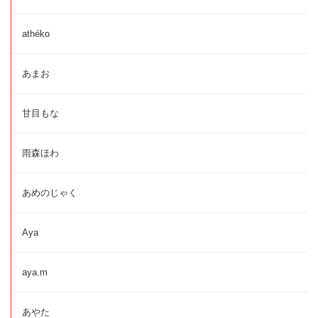
athéko
あまお
甘目もな
雨森ほわ
あめのじゃく
Aya
aya.m
あやた