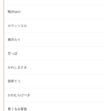
鴨月ゆの
カラシソエル
鴉月ルイ
空っぽ
かわしまさき
翡翠てう
かわむらけーき
着ぐるみ家族