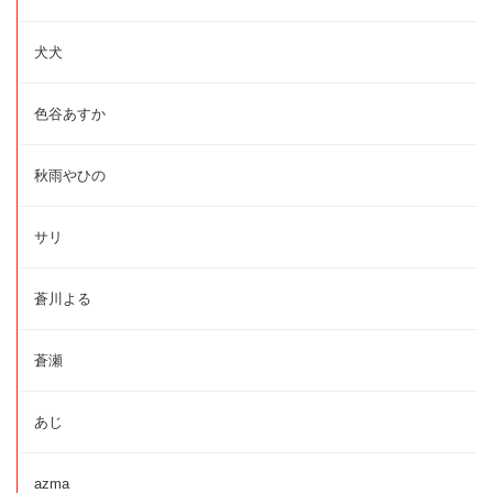
犬犬
色谷あすか
秋雨やひの
サリ
蒼川よる
蒼瀬
あじ
azma