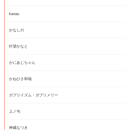
kanau
かなしの
叶望かなと
かにあじちゃん
かねひさ和哉
ガブリイズム・ガブリメリー
上ノ句
神威なつき