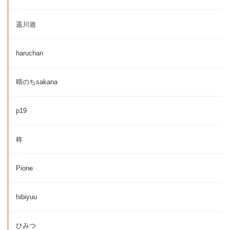
遥川遊
haruchan
晴のちsakana
p19
柊
Pione
hibiyuu
ひみつ