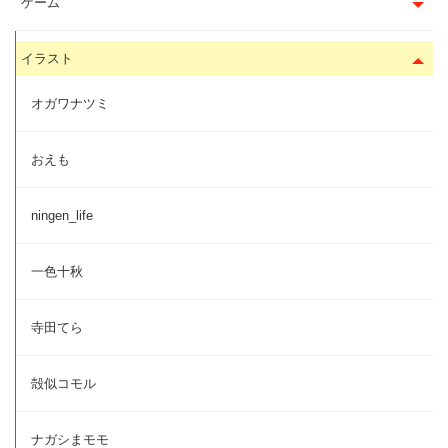
ゲーム
イラスト
オガワナツミ
おえも
ningen_life
一色十秋
寺田てら
殻似コモル
ナガシまモモ