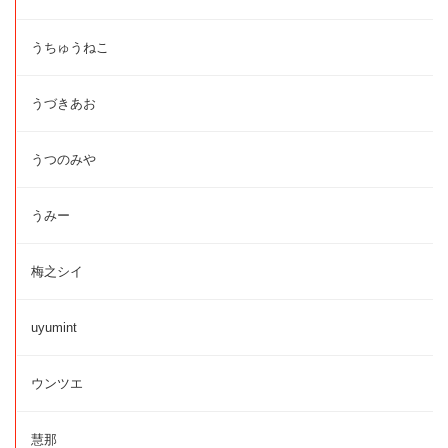
うちゅうねこ
うづきあお
うつのみや
うみー
梅之シイ
uyumint
ウンツエ
慧那