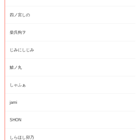
四ノ宮しの
柴呉狗ヲ
じみにしじみ
鯱ノ丸
しゃふぁ
jami
SHON
しらほし卯乃