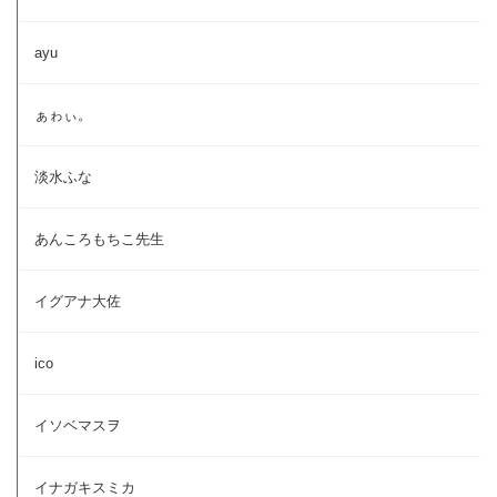
ayu
ぁゎぃ。
淡水ふな
あんころもちこ先生
イグアナ大佐
ico
イソベマスヲ
イナガキスミカ