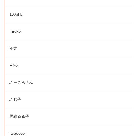
100pHz
Hiroko
不井
FiNe
ふーごろさん
ふじ子
豚箱ゑる子
faracoco