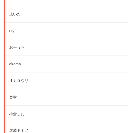
ゑいた
ery
おーうち
okama
オカユウリ
奥村
小倉まお
尾崎ドミノ