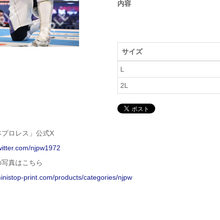
内容
サイズ
L
2L
本プロレス」公式X
twitter.com/njpw1972
の写真はこちら
ministop-print.com/products/categories/njpw