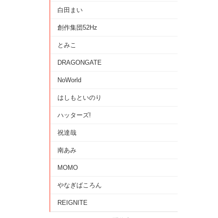
白田まい
創作集団52Hz
とみこ
DRAGONGATE
NoWorld
はしもといのり
ハッターズ!
祝達哉
南あみ
MOMO
やなぎばころん
REIGNITE