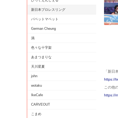
びっくえんじぇる
新日本プロレスリング
パペットマペット
German Cheung
渦
色々な十字架
あまつまりな
天川星夏
「新日
john
https://
wotaku
この他
IkeCafe
https://
CARVEOUT
こまめ