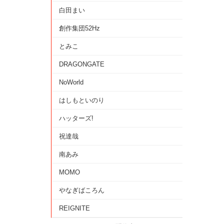
白田まい
創作集団52Hz
とみこ
DRAGONGATE
NoWorld
はしもといのり
ハッターズ!
祝達哉
南あみ
MOMO
やなぎばころん
REIGNITE