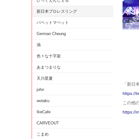
びっくえんじぇる
新日本プロレスリング
パペットマペット
German Cheung
渦
色々な十字架
あまつまりな
天川星夏
「新日
john
https://
wotaku
この他
IkeCafe
https://
CARVEOUT
こまめ