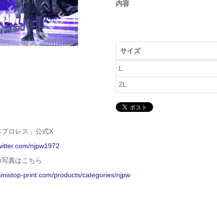
内容
サイズ
L
2L
本プロレス」公式X
twitter.com/njpw1972
の写真はこちら
ministop-print.com/products/categories/njpw