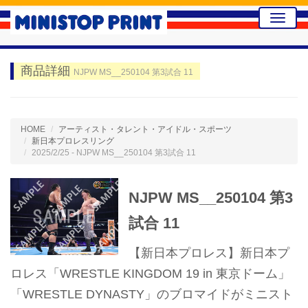
Toggle
naviga
商品詳細
NJPW MS__250104 第3試合 11
HOME
アーティスト・タレント・アイドル・スポーツ
新日本プロレスリング
2025/2/25 - NJPW MS__250104 第3試合 11
NJPW MS__250104 第3
試合 11
【新日本プロレス】新日本プ
ロレス「WRESTLE KINGDOM 19 in 東京ドーム」
「WRESTLE DYNASTY」のブロマイドがミニスト