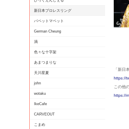
びっくえんじぇる
新日本プロレスリング
パペットマペット
German Cheung
渦
色々な十字架
あまつまりな
「新日
天川星夏
https://
john
この他
wotaku
https://
IkeCafe
CARVEOUT
こまめ