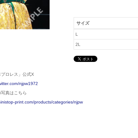
サイズ
L
2L
本プロレス」公式X
twitter.com/njpw1972
の写真はこちら
ministop-print.com/products/categories/njpw