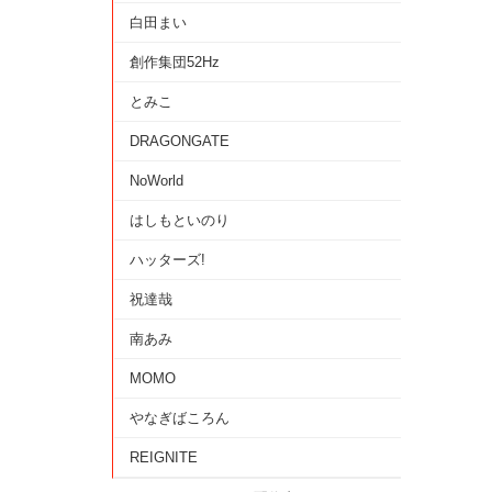
白田まい
創作集団52Hz
とみこ
DRAGONGATE
NoWorld
はしもといのり
ハッターズ!
祝達哉
南あみ
MOMO
やなぎばころん
REIGNITE