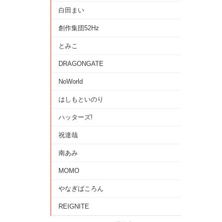
白田まい
創作集団52Hz
とみこ
DRAGONGATE
NoWorld
はしもといのり
ハッターズ!
祝達哉
南あみ
MOMO
やなぎばころん
REIGNITE