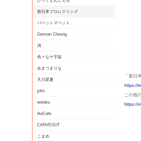
びっくえんじぇる
新日本プロレスリング
パペットマペット
German Cheung
渦
色々な十字架
あまつまりな
「新日
天川星夏
https://
john
この他
wotaku
https://
IkeCafe
CARVEOUT
こまめ