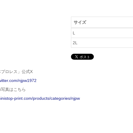
サイズ
L
2L
本プロレス」公式X
twitter.com/njpw1972
の写真はこちら
ministop-print.com/products/categories/njpw