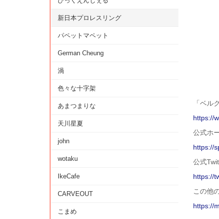
びっくえんじぇる
新日本プロレスリング
パペットマペット
German Cheung
渦
色々な十字架
「ベルク 
あまつまりな
https://
天川星夏
公式ホ
john
https://s
wotaku
公式Twit
IkeCafe
https://
この他
CARVEOUT
https://
こまめ