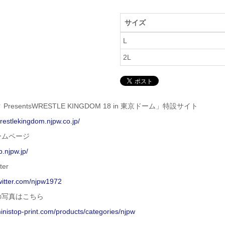
サイズ
L
2L
PresentsWRESTLE KINGDOM 18 in 東京ドーム」特設サイト
wrestlekingdom.njpw.co.jp/
ームページ
p.njpw.jp/
ter
twitter.com/njpw1972
の写真はこちら
ministop-print.com/products/categories/njpw