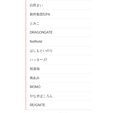
白田まい
創作集団52Hz
とみこ
DRAGONGATE
NoWorld
はしもといのり
ハッターズ!
祝達哉
南あみ
MOMO
やなぎばころん
REIGNITE