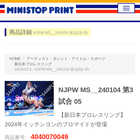
Toggle
naviga
商品詳細
NJPW MS__240104 第3試合 05
HOME
アーティスト・タレント・アイドル・スポーツ
新日本プロレスリング
2024/3/13 - NJPW MS__240104 第3試合 05
NJPW MS__240104 第3
試合 05
【新日本プロレスリング】
2024年イッテンヨンのブロマイドが登場
4040070049
商品番号: