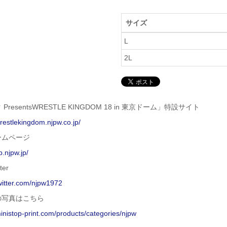
サイズ
L
2L
PresentsWRESTLE KINGDOM 18 in 東京ドーム」特設サイト
wrestlekingdom.njpw.co.jp/
ームページ
p.njpw.jp/
ter
twitter.com/njpw1972
の写真はこちら
ministop-print.com/products/categories/njpw