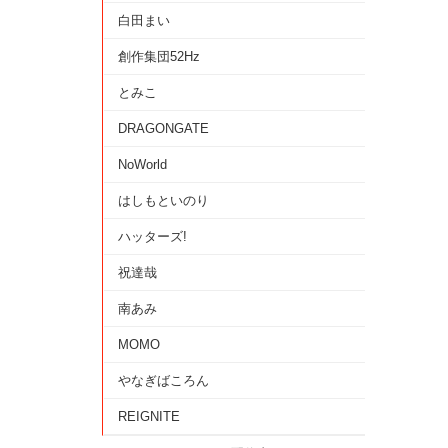
白田まい
創作集団52Hz
とみこ
DRAGONGATE
NoWorld
はしもといのり
ハッターズ!
祝達哉
南あみ
MOMO
やなぎばころん
REIGNITE