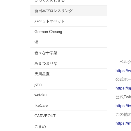
びっくえんじぇる
新日本プロレスリング
パペットマペット
German Cheung
渦
色々な十字架
「ベルク 
あまつまりな
https://
天川星夏
公式ホ
john
https://s
wotaku
公式Twit
IkeCafe
https://
この他
CARVEOUT
https://
こまめ