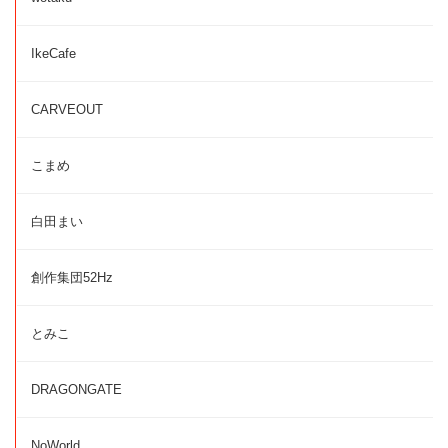
IkeCafe
CARVEOUT
こまめ
白田まい
創作集団52Hz
とみこ
DRAGONGATE
NoWorld