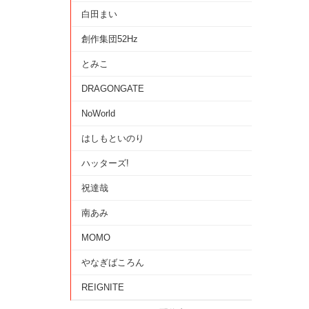
白田まい
創作集団52Hz
とみこ
DRAGONGATE
NoWorld
はしもといのり
ハッターズ!
祝達哉
南あみ
MOMO
やなぎばころん
REIGNITE