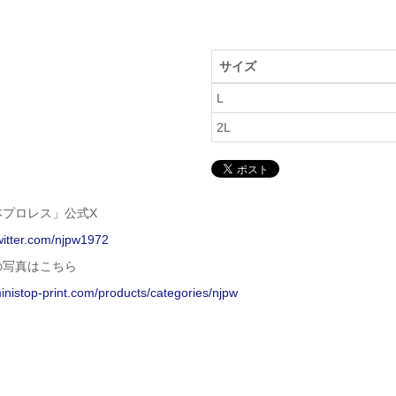
サイズ
L
2L
本プロレス」公式X
twitter.com/njpw1972
の写真はこちら
ministop-print.com/products/categories/njpw