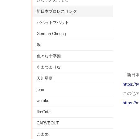
びっくえんじぇる
新日本プロレスリング
パペットマペット
German Cheung
渦
色々な十字架
あまつまりな
「新日
天川星夏
https://
john
この他
wotaku
https://
IkeCafe
CARVEOUT
こまめ