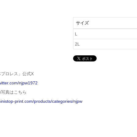
サイズ
L
2L
本プロレス」公式X
twitter.com/njpw1972
の写真はこちら
ministop-print.com/products/categories/njpw