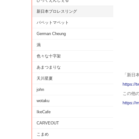
びっくえんじぇる
新日本プロレスリング
パペットマペット
German Cheung
渦
色々な十字架
あまつまりな
「新日
天川星夏
https://
john
この他
wotaku
https://
IkeCafe
CARVEOUT
こまめ