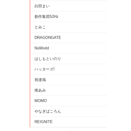
白田まい
創作集団52Hz
とみこ
DRAGONGATE
NoWorld
はしもといのり
ハッターズ!
祝達哉
南あみ
MOMO
やなぎばころん
REIGNITE