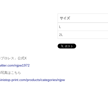
サイズ
L
2L
本プロレス」公式X
twitter.com/njpw1972
の写真はこちら
ministop-print.com/products/categories/njpw