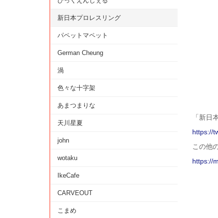
びっくえんじぇる
新日本プロレスリング
パペットマペット
German Cheung
渦
色々な十字架
あまつまりな
「新日
天川星夏
https://
john
この他
wotaku
https://
IkeCafe
CARVEOUT
こまめ