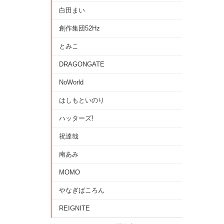
白田まい
創作集団52Hz
とみこ
DRAGONGATE
NoWorld
はしもといのり
ハッターズ!
祝達哉
南あみ
MOMO
やなぎばころん
REIGNITE