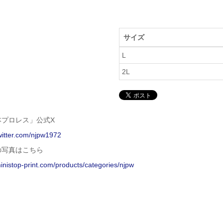
サイズ
L
2L
本プロレス」公式X
twitter.com/njpw1972
の写真はこちら
ministop-print.com/products/categories/njpw