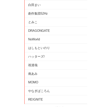
白田まい
創作集団52Hz
とみこ
DRAGONGATE
NoWorld
はしもといのり
ハッターズ!
祝達哉
南あみ
MOMO
やなぎばころん
REIGNITE