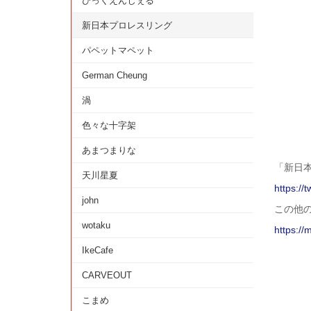
びっくえんじぇる
新日本プロレスリング
パペットマペット
German Cheung
渦
色々な十字架
あまつまりな
「新日
天川星夏
https://
john
この他
wotaku
https://
IkeCafe
CARVEOUT
こまめ