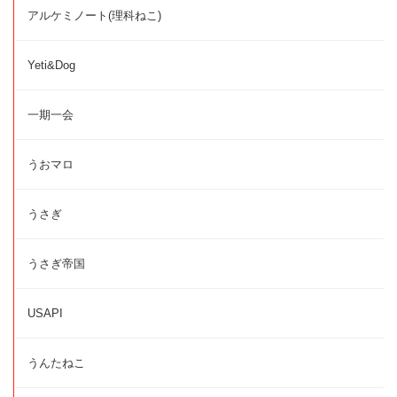
アルケミノート(理科ねこ)
Yeti&Dog
一期一会
うおマロ
うさぎ
うさぎ帝国
USAPI
うんたねこ