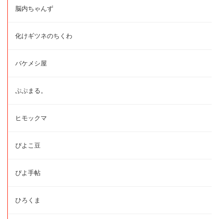
脳内ちゃんず
化けギツネのちくわ
バケメシ屋
ぷぷまる。
ヒモックマ
ぴよこ豆
ぴよ手帖
ひろくま