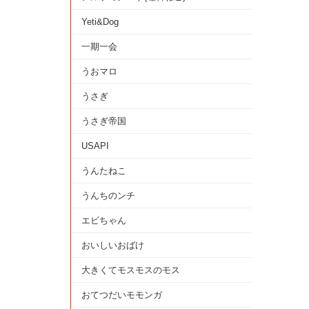
Yeti&Dog
一期一会
うおマロ
うさぎ
うさぎ帝国
USAPI
うんたねこ
うんちのンチ
エビちゃん
おいしいおばけ
大きくてモスモスのモス
おてつだいモモンガ