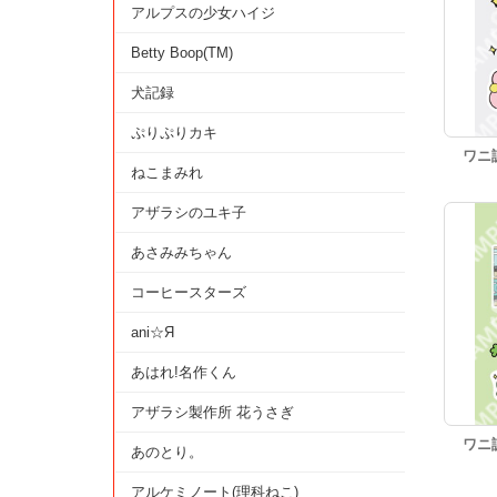
アルプスの少女ハイジ
Betty Boop(TM)
犬記録
ぷりぷりカキ
ワニ
ねこまみれ
アザラシのユキ子
あさみみちゃん
コーヒースターズ
ani☆Я
あはれ!名作くん
アザラシ製作所 花うさぎ
ワニ
あのとり。
アルケミノート(理科ねこ)