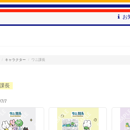
お
キャラクター
ワニ課長
課長
/7/7