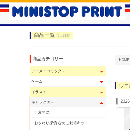
商品一覧
ワニ課長
商品カテゴリー
HOME
アニメ・コミックス
ゲーム
ワニ
イラスト
2026
キャラクター
可哀想に!
おさわり探偵 なめこ栽培キット