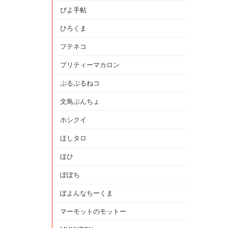
ぴよ手帖
ひろくま
フテネコ
プリティーマカロン
ぷるぷるねコ
文鳥ぶんちょ
ホシクイ
ほしタロ
ほひ
ぽぽち
ぽよんなちーくま
マーモットのモットー