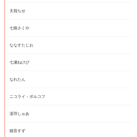
天我ちせ
七狼さくや
ななすたじお
七瀬ねけぴ
なれたん
ニコライ・ボルコフ
濡羽しゅあ
猫音すず