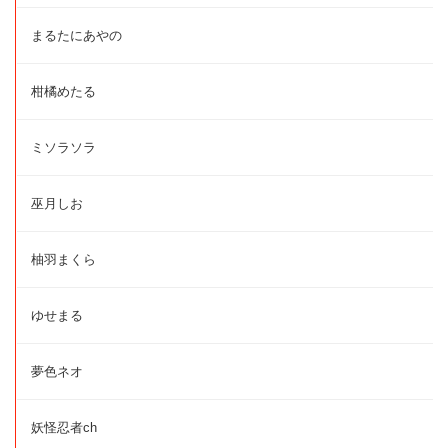
まるたにあやの
柑橘めたる
ミソラソラ
巫月しお
柚羽まくら
ゆせまる
夢色ネオ
妖怪忍者ch