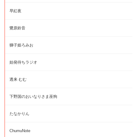
早紅夜
鷺原鈴音
獅子姫ろみお
始発待ちラジオ
透来 むむ
下野国のおいなりさま巫狗
たなかりん
ChumuNote