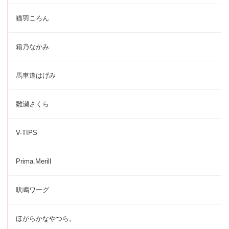
猫羽ころん
箱乃なかみ
馬車道はげみ
雛瀬さくら
V-TIPS
Prima.Merill
吠鳴ワーグ
ほがらかなやつら。